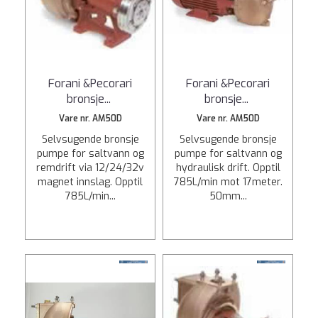
Forani &Pecorari
Forani &Pecorari
bronsje
...
bronsje
...
Vare nr. AM50D
Vare nr. AM50D
Selvsugende bronsje
Selvsugende bronsje
pumpe for saltvann og
pumpe for saltvann og
remdrift via 12/24/32v
hydraulisk drift. Opptil
magnet innslag. Opptil
785L/min mot 17meter.
785L/min...
50mm...