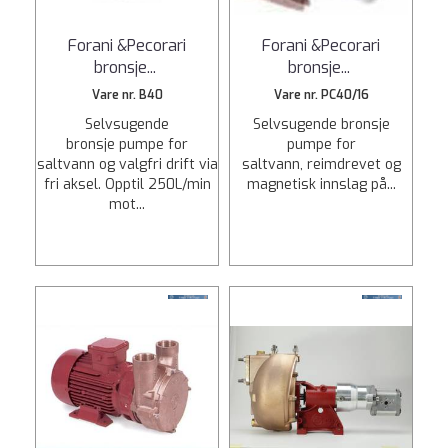
Forani &Pecorari
Forani &Pecorari
bronsje
...
bronsje
...
Vare nr. B40
Vare nr. PC40/16
Selvsugende
Selvsugende bronsje
bronsje pumpe for
pumpe for
saltvann og valgfri drift via
saltvann, reimdrevet og
fri aksel. Opptil 250L/min
magnetisk innslag på...
mot...