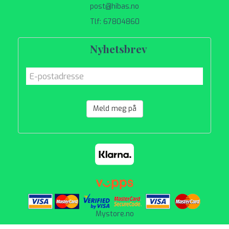
post@hibas.no
Tlf: 67804860
Nyhetsbrev
Meld meg på
Mystore.no