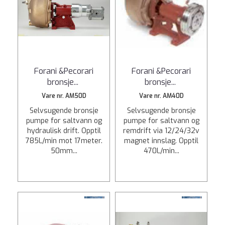
Forani &Pecorari
Forani &Pecorari
bronsje
...
bronsje
...
Vare nr. AM50D
Vare nr. AM40D
Selvsugende bronsje
Selvsugende bronsje
pumpe for saltvann og
pumpe for saltvann og
hydraulisk drift. Opptil
remdrift via 12/24/32v
785L/min mot 17meter.
magnet innslag. Opptil
50mm...
470L/min...