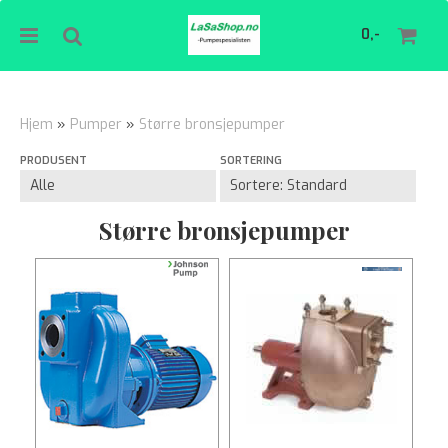
0,-
Hjem
»
Pumper
»
Større bronsjepumper
PRODUSENT
SORTERING
Nullstill
Trykk ENTER for å søke
Større bronsjepumper