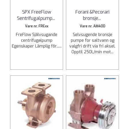
SPX FreeFlow
Forani &Pecorari
Sentrifugalpump
...
bronsje
...
Vare nr. FRExx
Vare nr. AM40D
FreFlow Självsugande
Selvsugende bronsje
centrifugalpump
pumpe for saltvann og
Egenskaper Lämplig för......
valgfri drift via fri aksel.
Opptil 250L/min mot...