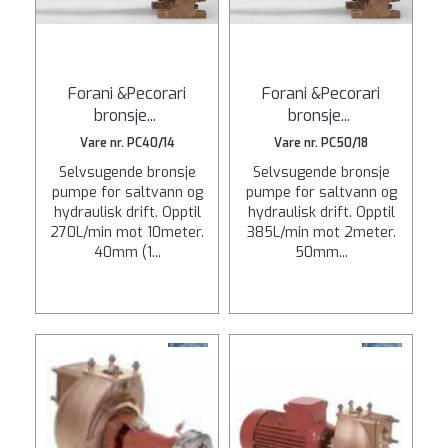
Forani &Pecorari
Forani &Pecorari
bronsje
...
bronsje
...
Vare nr. PC40/14
Vare nr. PC50/18
Selvsugende bronsje
Selvsugende bronsje
pumpe for saltvann og
pumpe for saltvann og
hydraulisk drift. Opptil
hydraulisk drift. Opptil
270L/min mot 10meter.
385L/min mot 2meter.
40mm (1...
50mm...