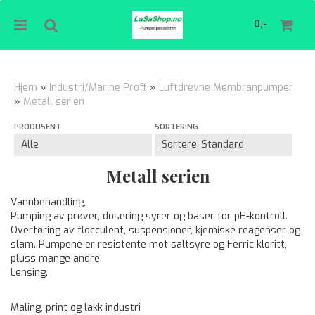
0,-
Hjem
»
Industri/Marine Proff
»
Luftdrevne Membranpumper
»
Metall serien
Nullstill
PRODUSENT
SORTERING
Trykk ENTER for å søke
Metall serien
Vannbehandling,
Pumping av prøver, dosering syrer og baser for pH-kontroll.
Overføring av flocculent, suspensjoner, kjemiske reagenser og
slam. Pumpene er resistente mot saltsyre og Ferric kloritt,
pluss mange andre.
Lensing.
Maling, print og lakk industri