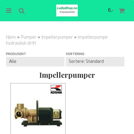
0,-
Hjem
»
Pumper
»
Impellerpumper
»
Impellerpumpe
hydraulisk drift
Nullstill
PRODUSENT
SORTERING
Trykk ENTER for å søke
Impellerpumper