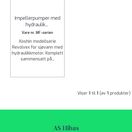
Impellerpumper med
hydraulik
...
Vare nr. MF-serien
Koshin modellserie
Revolvex for sjøvann med
hydraulikkmotor. Komplett
sammensatt på...
Viser
1
til
1
(av
1
produkter)
AS Hibas