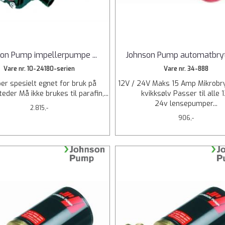
son Pump impellerpumpe
...
Johnson Pump automatbryt
Vare nr. 10-24180-serien
Vare nr. 34-888
r spesielt egnet for bruk på
12V / 24V Maks 15 Amp Mikrobr
eder Må ikke brukes til parafin,...
kvikksølv Passer til alle 1
24v lensepumper...
2.815,-
906,-