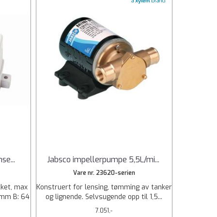
nse
...
Jabsco impellerpumpe 5,5L/mi
...
Vare nr. 23620-serien
kket, max
Konstruert for lensing, tømming av tanker
4 mm B: 64
og lignende. Selvsugende opp til 1,5...
7.051,-