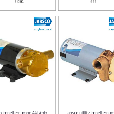
5.050,-
666,-
o impellerpumpe 44L/min
...
Jabsco utility impellerpu