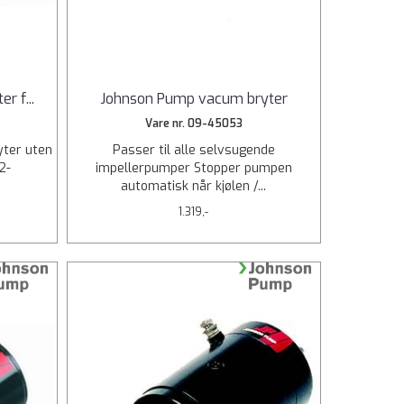
er f
...
Johnson Pump vacum bryter
Vare nr. 09-45053
yter uten
Passer til alle selvsugende
2-
impellerpumper Stopper pumpen
automatisk når kjølen /...
1.319,-