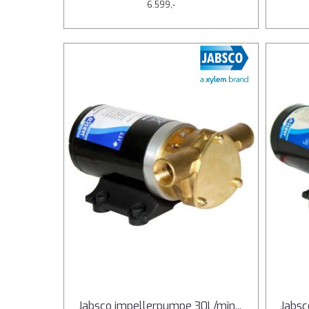
6.599,-
Jabsco impellerpumpe 30L/min
...
Jabsc