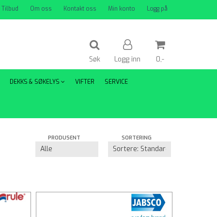
Tilbud
Om oss
Kontakt oss
Min konto
Logg på
Søk
Logg inn
0,-
DEKKS & SØKELYS
VIFTER
SERVICE
Nullstill
Trykk ENTER for å søke
PRODUSENT
SORTERING