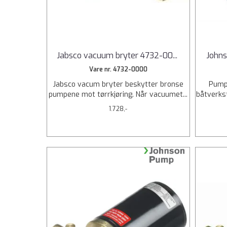
Jabsco vacuum bryter 4732-00
...
John
Vare nr. 4732-0000
Jabsco vacum bryter beskytter bronse
Pumpe
pumpene mot tørrkjøring. Når vacuumet...
båtverkst
1.728,-