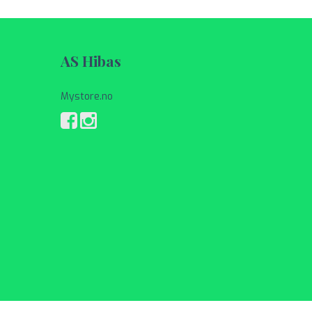
AS Hibas
Mystore.no