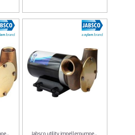
mpe
...
Jabsco utility impellerpumpe
...