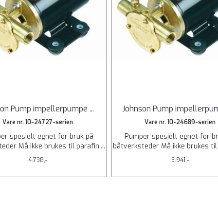
son Pump impellerpumpe
...
Johnson Pump impellerp
Vare nr. 10-24727-serien
Vare nr. 10-24689-serien
r spesielt egnet for bruk på
Pumper spesielt egnet for b
eder Må ikke brukes til parafin,...
båtverksteder Må ikke brukes til p
4.738,-
5.941,-