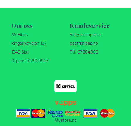
Om oss
Kundeservice
AS Hibas
Salgsbetingelser
Ringeriksveien 197
post@hibas.no
1340 Skui
Tlf: 67804860
Org. nr. 912969967
Mystore.no