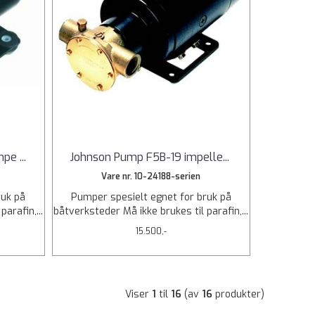
umpe
...
Johnson Pump F5B-19 impelle
...
Vare nr. 10-24188-serien
ruk på
Pumper spesielt egnet for bruk på
arafin,...
båtverksteder Må ikke brukes til parafin,...
15.500,-
Viser
1
til
16
(av
16
produkter)