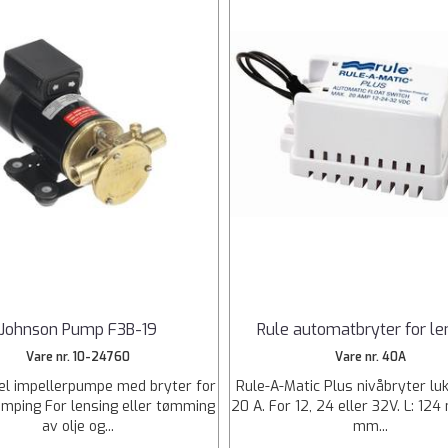
Johnson Pump F3B-19
Rule automatbryter for le
Vare nr. 10-24760
Vare nr. 40A
el impellerpumpe med bryter for
Rule-A-Matic Plus nivåbryter lu
umping For lensing eller tømming
20 A. For 12, 24 eller 32V. L: 12
av olje og...
mm...