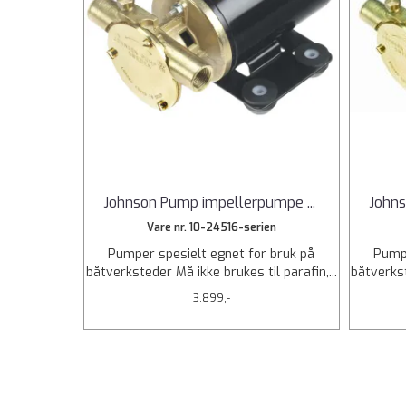
Johnson Pump impellerpumpe
...
John
Vare nr. 10-24516-serien
Pumper spesielt egnet for bruk på
Pumpe
båtverksteder Må ikke brukes til parafin,...
båtverkst
3.899,-