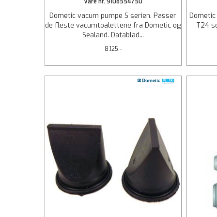
Vare nr. 9108554750
Dometic vacum pumpe S serien. Passer
Dometic 
de fleste vacumtoalettene fra Dometic og
T24 se
Sealand. Datablad...
8.125,-