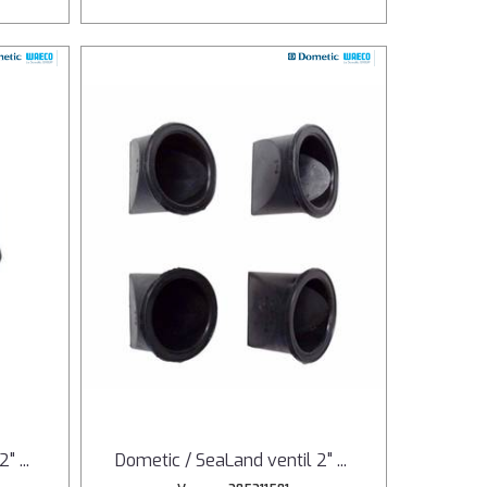
 2"
...
Dometic / SeaLand ventil 2"
...