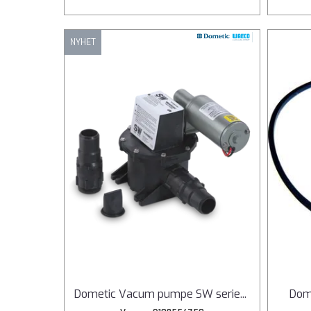
NYHET
Dometic Vacum pumpe SW serie
...
Dome