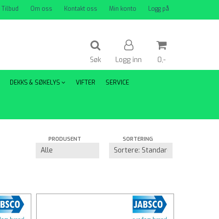
Tilbud
Om oss
Kontakt oss
Min konto
Logg på
Søk
Logg inn
0,-
DEKKS & SØKELYS
VIFTER
SERVICE
Nullstill
Trykk ENTER for å søke
PRODUSENT
SORTERING