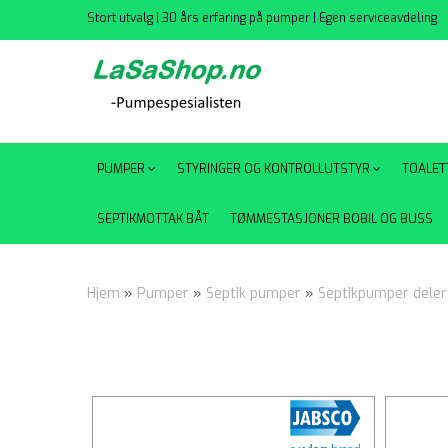
Stort utvalg | 30 års erfaring på pumper | Egen serviceavdeling
PUMPER
STYRINGER OG KONTROLLUTSTYR
TOALET
SEPTIKMOTTAK BÅT
TØMMESTASJONER BOBIL OG BUSS
Hjem
»
Pumper
»
Septik pumper
»
Septikpumper deler