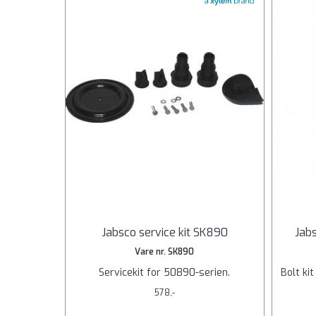
Jabsco service kit SK890
Jabs
Vare nr. SK890
Servicekit for 50890-serien.
Bolt ki
578,-