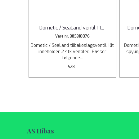
Dometic / SeaLand ventil 1 1
...
Dome
Vare nr. 385310076
Dometic / SeaLand tilbakeslagsventil. Kit
Dometic
inneholder 2 stk ventiler. Passer
spyling
følgende...
528,-
AS Hibas