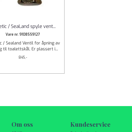
tic / SeaLand spyle vent
...
Vare nr. 9108559127
 / Sealand Ventil for åpning av
 til toalettskål. Er plassert i...
845,-
Om oss
Kundeservice