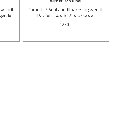
Vare nr. 385311581
ventil.
Dometic / SeaLand tilbakeslagsventil.
lgende
Pakker a 4 stk. 2" størrelse.
1.290,-