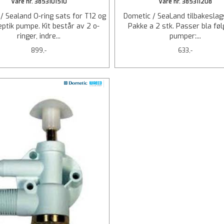
Vare nr. 3853101510
Vare nr. 385311208
/ Sealand O-ring sats for T12 og
Dometic / SeaLand tilbakeslags
ptik pumpe. Kit består av 2 o-
Pakke a 2 stk. Passer bla fø
ringer, indre...
pumper:...
899,-
633,-