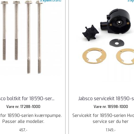
co boltkit for 18590-ser
...
Jabsco servicekit 18590-s
Vare nr. 17288-1000
Vare nr. 18598-1000
t for 18590-serien kværnpumpe.
Servicekit for 18590-serien Hv
Passer alle modeller.
service ser du her
457,-
1.149,-