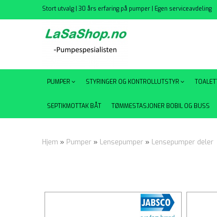
Stort utvalg | 30 års erfaring på pumper | Egen serviceavdeling
PUMPER
STYRINGER OG KONTROLLUTSTYR
TOALET
SEPTIKMOTTAK BÅT
TØMMESTASJONER BOBIL OG BUSS
Hjem
»
Pumper
»
Lensepumper
»
Lensepumper deler