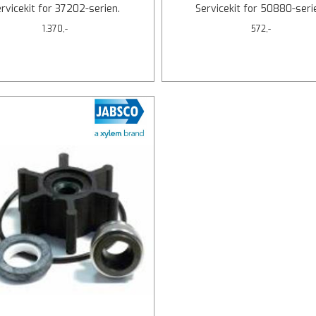
rvicekit for 37202-serien.
Servicekit for 50880-seri
1.370,-
572,-