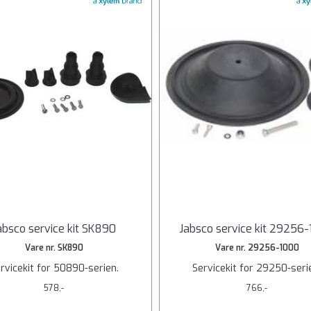
absco service kit SK890
Jabsco service kit 29256-
Vare nr. SK890
Vare nr. 29256-1000
rvicekit for 50890-serien.
Servicekit for 29250-seri
578,-
766,-