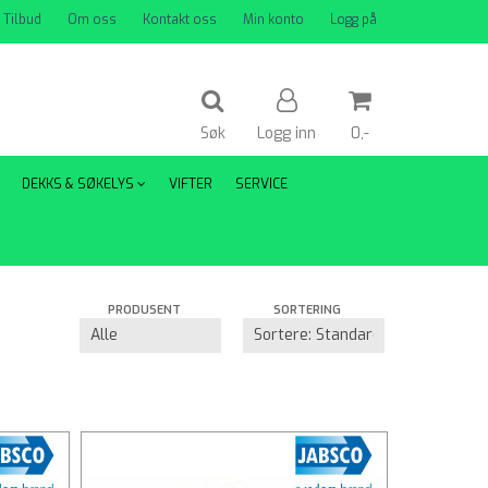
Tilbud
Om oss
Kontakt oss
Min konto
Logg på
Søk
Logg inn
0,-
DEKKS & SØKELYS
VIFTER
SERVICE
Nullstill
Trykk ENTER for å søke
PRODUSENT
SORTERING