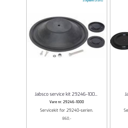
Jabsco service kit 29246-100
...
J
Vare nr. 29246-1000
Servicekit for 29240-serien.
Se
860,-