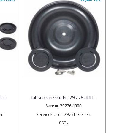
100
...
Jabsco service kit 29276-100
...
Vare nr. 29276-1000
en.
Servicekit for 29270-serien.
860,-