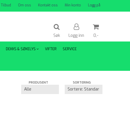
Tilbud
Om oss
Kontakt oss
Min konto
Logg på
Søk
Logg inn
0,-
DEKKS & SØKELYS
VIFTER
SERVICE
Nullstill
Trykk ENTER for å søke
PRODUSENT
SORTERING