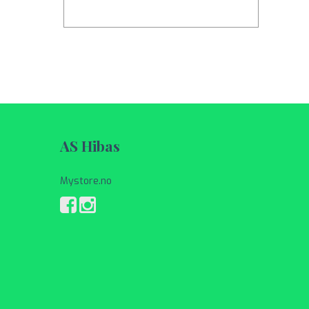
AS Hibas
Mystore.no