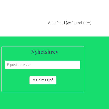
Viser
1
til
1
(av
1
produkter)
Nyhetsbrev
Meld meg på