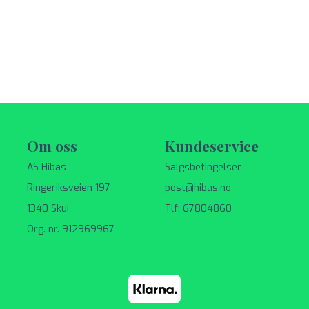
Om oss
Kundeservice
AS Hibas
Salgsbetingelser
Ringeriksveien 197
post@hibas.no
1340 Skui
Tlf: 67804860
Org. nr. 912969967