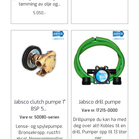
tømming av olje og...
5.050,-
Jabsco clutch pumpe 1"
Jabsco drill pumpe
BSP 5
...
Vare nr. 17215-0000
Vare nr. 50080-serien
Drillpumpe du kan ha med
deg over alt! Kobles til en
Lense- og spylepumpe.
drill. Pumper opp til 13 liter
Bronsekropp, rustfri
per...
aksel, Neoprenimpeller