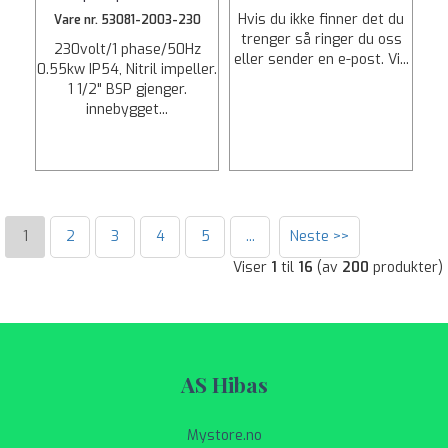
Hvis du ikke finner det du
Vare nr. 53081-2003-230
trenger så ringer du oss
230volt/1 phase/50Hz
eller sender en e-post. Vi...
0.55kw IP54, Nitril impeller.
1 1/2" BSP gjenger.
innebygget...
1
2
3
4
5
...
Neste >>
Viser
1
til
16
(av
200
produkter)
AS Hibas
Mystore.no