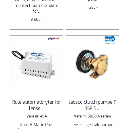
montert som standard
1.285,-
for...
9.600,-
Rule automatbryter for
Jabsco clutch pumpe 1"
lense
...
BSP 5
...
Vare nr. 40A
Vare nr. 50580-serien
Rule-A-Matic Plus
Lense- og spylepumpe.