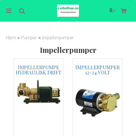
0,-
Hjem
»
Pumper
»
Impellerpumper
Impellerpumper
Nullstill
IMPELLERPUMPE
IMPELLERPUMPER
Trykk ENTER for å søke
HYDRAULISK DRIFT
12-24 VOLT