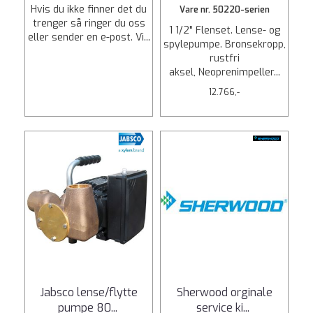
Hvis du ikke finner det du
Vare nr. 50220-serien
trenger så ringer du oss
1 1/2" Flenset. Lense- og
eller sender en e-post. Vi...
spylepumpe. Bronsekropp,
rustfri
aksel, Neoprenimpeller...
12.766,-
Jabsco lense/flytte
Sherwood orginale
pumpe 80
...
service ki
...