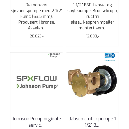
Reimdrevet
1 1/2" BSP. Lense- og
sjøvannspumpe med 2 1/2”
spylepumpe. Bronsekropp,
Flens (63,5 mm).
rustfri
Produsert i bronse.
aksel, Neoprenimpeller
Akselen...
montert som...
20.823,-
12.800,-
Johnson Pump orginale
Jabsco clutch pumpe 1
servic
...
1/2" B
...