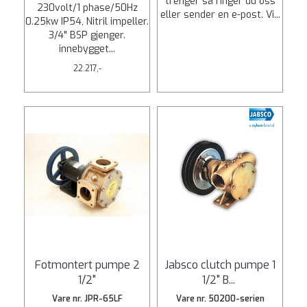
trenger så ringer du oss
230volt/1 phase/50Hz
eller sender en e-post. Vi...
0.25kw IP54, Nitril impeller.
3/4" BSP gjenger.
innebygget...
22.217,-
Fotmontert pumpe 2
Jabsco clutch pumpe 1
1/2"
1/2" B
...
Vare nr. JPR-65LF
Vare nr. 50200-serien