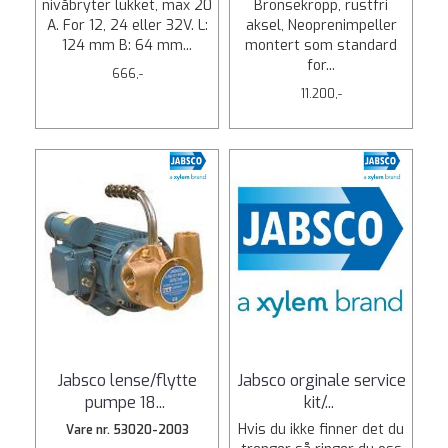
nivåbryter lukket, max 20
Bronsekropp, rustfri
A. For 12, 24 eller 32V. L:
aksel, Neoprenimpeller
124 mm B: 64 mm...
montert som standard
for...
666,-
11.200,-
Jabsco lense/flytte
Jabsco orginale service
pumpe 18
...
kit/
...
Hvis du ikke finner det du
Vare nr. 53020-2003